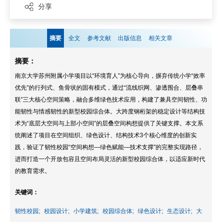
分享
摘要
全文
参考文献
出版信息
相关文章
摘要：
南京大学苏州附属小学项目以“环境育人”为核心导向，摒弃传统小学“效率
优先”的行列式、鱼骨状的固有模式，通过“流线织网、渗透围合、层叠串
联”三大核心空间策略，融合多维绿色技术应用，构建了兼具空间韧性、功
能韧性与情感韧性的新型校园综合体。大跨度钢桁架的稳定设计等结构技
术为“底层大空间与上部小空间”的层叠空间构想提供了关键支撑。本文系
统阐述了项目在空间组织、绿色设计、结构技术3个核心维度的创新实
践，验证了韧性校园“空间构想—绿色赋能—技术支撑”的完整实现路径，
进而打造一个开放包容且空间布局灵活的新型校园综合体，以适应新时代
的教育需求。
关键词：
韧性校园;
校园设计;
小学建筑;
校园综合体;
绿色设计;
生态设计;
大