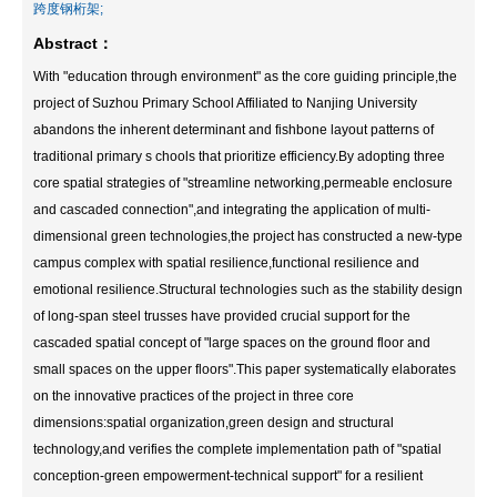
跨度钢桁架;
Abstract：
With "education through environment" as the core guiding principle,the
project of Suzhou Primary School Affiliated to Nanjing University
abandons the inherent determinant and fishbone layout patterns of
traditional primary s chools that prioritize efficiency.By adopting three
core spatial strategies of "streamline networking,permeable enclosure
and cascaded connection",and integrating the application of multi-
dimensional green technologies,the project has constructed a new-type
campus complex with spatial resilience,functional resilience and
emotional resilience.Structural technologies such as the stability design
of long-span steel trusses have provided crucial support for the
cascaded spatial concept of "large spaces on the ground floor and
small spaces on the upper floors".This paper systematically elaborates
on the innovative practices of the project in three core
dimensions:spatial organization,green design and structural
technology,and verifies the complete implementation path of "spatial
conception-green empowerment-technical support" for a resilient